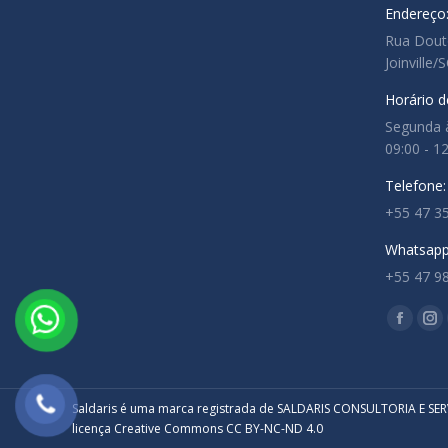
Endereço
Rua Douto
Joinville/
Horário d
Segunda à
09:00 - 1
Telefone:
+55 47 3
Whatsapp
+55 47 9
Encontre
Facebo
In
page
pa
opens
op
in
in
Saldaris é uma marca registrada de SALDARIS CONSULTORIA E SERVI
licença Creative Commons CC BY-NC-ND 4.0
new
ne