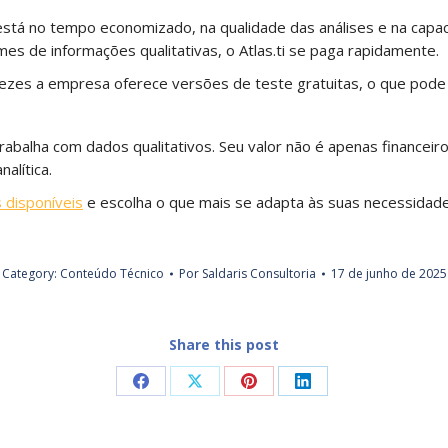
le está no tempo economizado, na qualidade das análises e na cap
s de informações qualitativas, o Atlas.ti se paga rapidamente.
vezes a empresa oferece versões de teste gratuitas, o que pode 
trabalha com dados qualitativos. Seu valor não é apenas finance
alítica.
s disponíveis
e escolha o que mais se adapta às suas necessidade
Category:
Conteúdo Técnico
Por
Saldaris Consultoria
17 de junho de 2025
Share this post
Compartilhar
Compartilhar
Compartilhar
Compartilhar
isto
isto
isto
isto