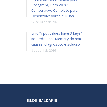
PostgreSQL em 2026:
Comparativo Completo para
Desenvolvedores e DBAs
12 de junho de 2026
Erro “input values have 3 keys”
no Redis Chat Memory do n8n:
causas, diagnóstico e solução
8 de abril de 2026
BLOG SALDARIS