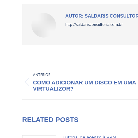
AUTOR:
SALDARIS CONSULTOR
http://saldarisconsultoria.com.br
NAVEGAÇÃO
ANTERIOR
DE
COMO ADICIONAR UM DISCO EM UMA
Post
POST:
VIRTUALIZOR?
anterior:
RELATED POSTS
Tutorial de acesso à VPN