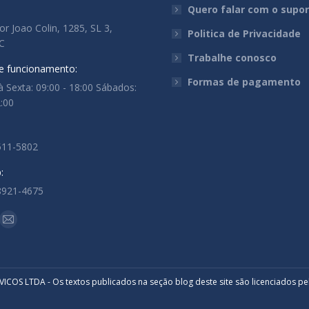
:
Quero falar com o supo
r Joao Colin, 1285, SL 3,
Politica de Privacidade
SC
Trabalhe conosco
e funcionamento:
Formas de pagamento
 Sexta: 09:00 - 18:00 Sábados:
2:00
511-5802
:
8921-4675
-nos em:
ok
stagram
Mail
ge
page
ens
opens
in
COS LTDA - Os textos publicados na seção blog deste site são licenciados pe
w
new