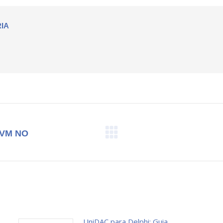
Facebook
X
Pinterest
LinkedIn
IA
 VM NO
Próximo
post:
UniDAC para Delphi: Guia