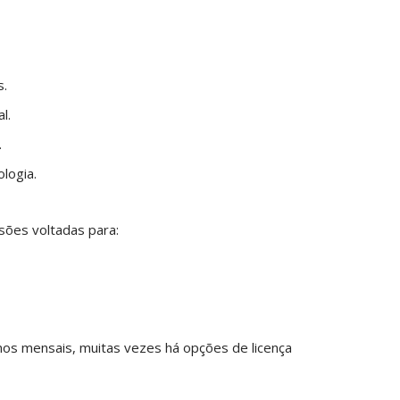
s.
l.
.
logia.
rsões voltadas para:
anos mensais, muitas vezes há opções de licença