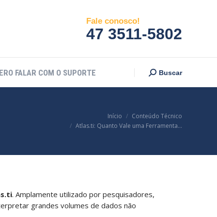
ERO FALAR COM O SUPORTE
Search:
Buscar
Fale conosco!
47 3511-5802
ERO FALAR COM O SUPORTE
Search:
Buscar
Você está aqui:
Início
Conteúdo Técnico
Atlas.ti: Quanto Vale uma Ferramenta…
s.ti
. Amplamente utilizado por pesquisadores,
interpretar grandes volumes de dados não