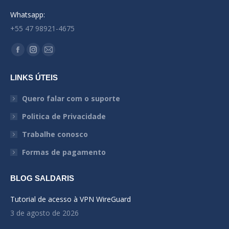
Whatsapp:
+55 47 98921-4675
Encontre-nos em:
Facebook
Instagram
Mail
page
page
page
LINKS ÚTEIS
opens
opens
opens
in
in
in
Quero falar com o suporte
new
new
new
Politica de Privacidade
window
window
window
Trabalhe conosco
Formas de pagamento
BLOG SALDARIS
Tutorial de acesso à VPN WireGuard
3 de agosto de 2026