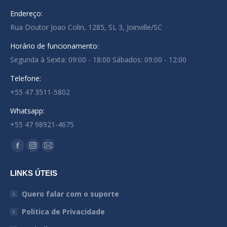
Endereço:
Rua Doutor Joao Colin, 1285, SL 3, Joinville/SC
Horário de funcionamento:
Segunda à Sexta: 09:00 - 18:00 Sábados: 09:00 - 12:00
Telefone:
+55 47 3511-5802
Whatsapp:
+55 47 98921-4675
Encontre-nos em:
Facebook
Instagram
Mail
page
page
page
LINKS ÚTEIS
opens
opens
opens
in
in
in
Quero falar com o suporte
new
new
new
Politica de Privacidade
window
window
window