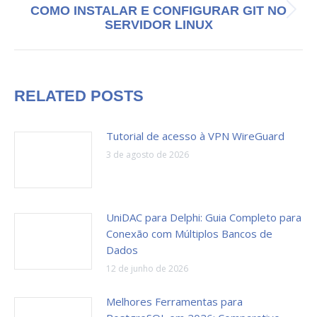
COMO INSTALAR E CONFIGURAR GIT NO
Próximo
SERVIDOR LINUX
post:
RELATED POSTS
Tutorial de acesso à VPN WireGuard
3 de agosto de 2026
UniDAC para Delphi: Guia Completo para
Conexão com Múltiplos Bancos de
Dados
12 de junho de 2026
Melhores Ferramentas para