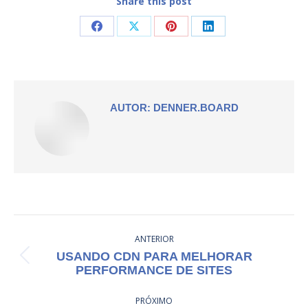
Share this post
Compartilhar
Compartilhar
Compartilhar
Compartilhar
isto
isto
isto
isto
Facebook
X
Pinterest
LinkedIn
AUTOR:
DENNER.BOARD
NAVEGAÇÃO
ANTERIOR
DE
USANDO CDN PARA MELHORAR
Post
POST:
PERFORMANCE DE SITES
anterior:
PRÓXIMO