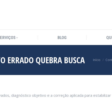
SERVIÇOS
BLOG
QU
SERVIÇOS
BLOG
QU
O ERRADO QUEBRA BUSCA
Você está 
Início
Cont
dos, diagnóstico objetivo e a correção aplicada para estabilizar