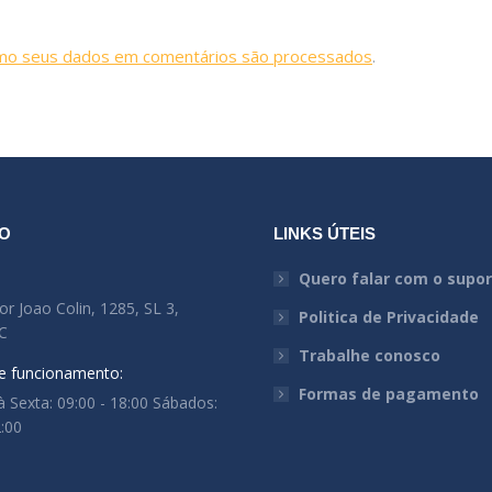
mo seus dados em comentários são processados
.
O
LINKS ÚTEIS
:
Quero falar com o supo
r Joao Colin, 1285, SL 3,
Politica de Privacidade
SC
Trabalhe conosco
e funcionamento:
Formas de pagamento
 Sexta: 09:00 - 18:00 Sábados:
2:00