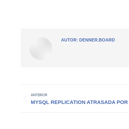
AUTOR:
DENNER.BOARD
NAVEGAÇÃO
ANTERIOR
DE
Post
MYSQL REPLICATION ATRASADA POR
POST:
anterior: