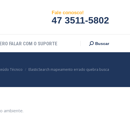
ERO FALAR COM O SUPORTE
Search:
Buscar
Fale conosco!
47 3511-5802
ERO FALAR COM O SUPORTE
Search:
Buscar
aqui:
eúdo Técnico
ElasticSearch mapeamento errado quebra busca
 o ambiente.