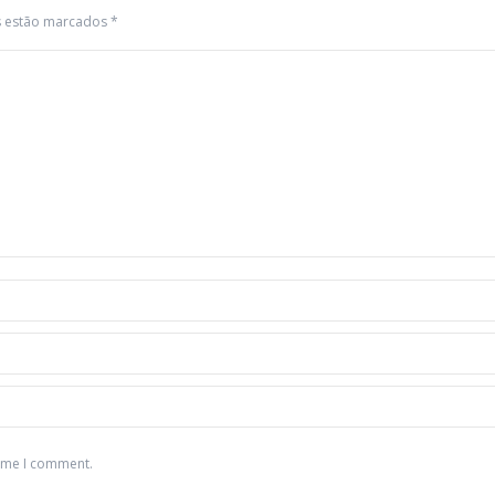
os estão marcados
*
time I comment.