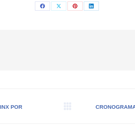
Compartilhar
Compartilhar
Compartilhar
Compartilhar
isto
isto
isto
isto
Facebook
X
Pinterest
LinkedIn
INX POR
CRONOGRAMA 
Próximo
post: