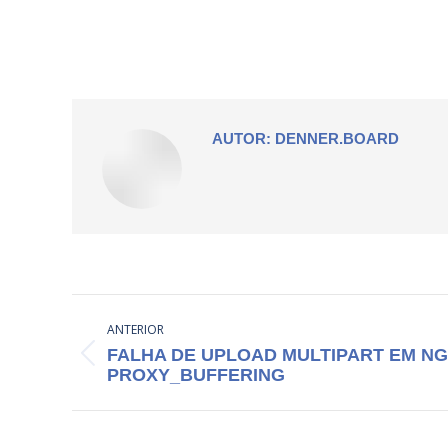
AUTOR:
DENNER.BOARD
NAVEGAÇÃO
ANTERIOR
DE
FALHA DE UPLOAD MULTIPART EM NG
Post
POST:
PROXY_BUFFERING
anterior: