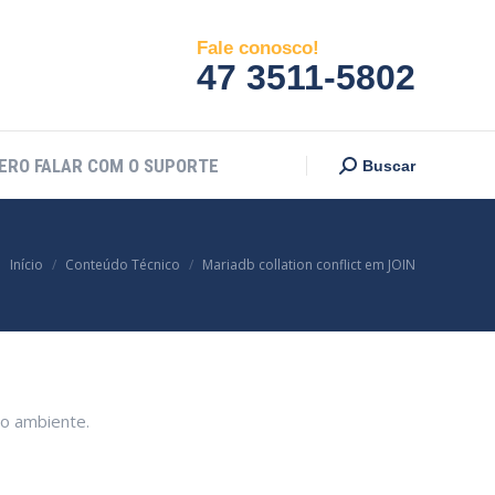
ERO FALAR COM O SUPORTE
Search:
Buscar
Fale conosco!
47 3511-5802
ERO FALAR COM O SUPORTE
Search:
Buscar
Você está aqui:
Início
Conteúdo Técnico
Mariadb collation conflict em JOIN
 o ambiente.