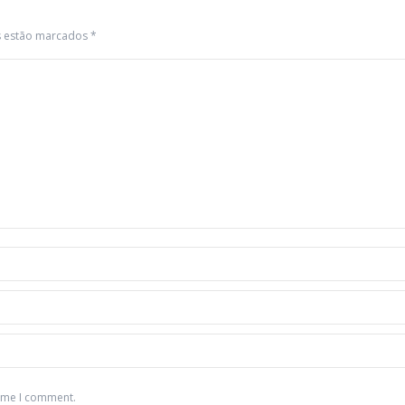
os estão marcados
*
time I comment.