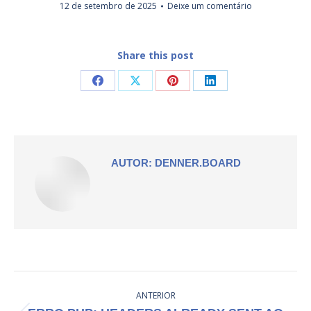
12 de setembro de 2025
Deixe um comentário
Share this post
Compartilhar
Compartilhar
Compartilhar
Compartilhar
isto
isto
isto
isto
Facebook
X
Pinterest
LinkedIn
AUTOR:
DENNER.BOARD
NAVEGAÇÃO
ANTERIOR
DE