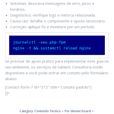
Sintomas: descreva mensagens de erro, picos e
horários.
Diagnóstico: verifique logs e métrica relacionada.
Causa raiz: detalhe o componente e ajuste necessário.
Correção: aplique fix e monitore por um período.
journalctl -xeu php-fpm

nginx -t && systemctl reload nginx
Se precisar de apoio prático para implementar este guia no
seu ambiente, os serviços da Saldaris Consultoria estão
disponíveis e você pode entrar em contato pelo formulário
abaixo.
[contact-form-7 id="572" title="Contato padrão"]
]]>
Category:
Conteúdo Técnico
Por
denner.board