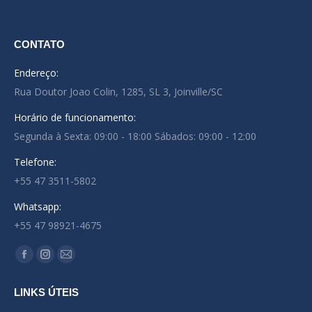
CONTATO
Endereço:
Rua Doutor Joao Colin, 1285, SL 3, Joinville/SC
Horário de funcionamento:
Segunda à Sexta: 09:00 - 18:00 Sábados: 09:00 - 12:00
Telefone:
+55 47 3511-5802
Whatsapp:
+55 47 98921-4675
Encontre-nos em:
Facebook
Instagram
Mail
page
page
page
LINKS ÚTEIS
opens
opens
opens