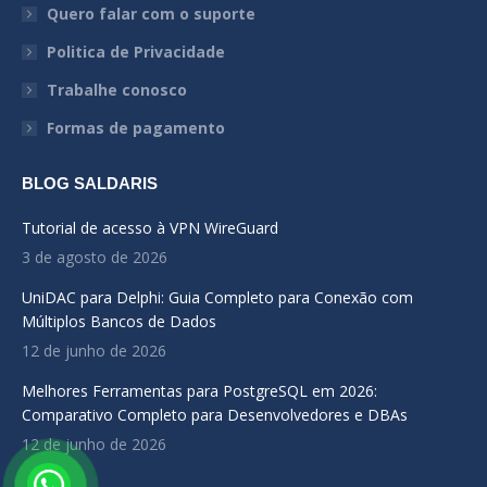
in
in
in
Quero falar com o suporte
new
new
new
Politica de Privacidade
window
window
window
Trabalhe conosco
Formas de pagamento
BLOG SALDARIS
Tutorial de acesso à VPN WireGuard
3 de agosto de 2026
UniDAC para Delphi: Guia Completo para Conexão com
Múltiplos Bancos de Dados
12 de junho de 2026
Melhores Ferramentas para PostgreSQL em 2026:
Comparativo Completo para Desenvolvedores e DBAs
12 de junho de 2026