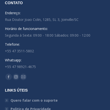
CONTATO
Endereço:
Rua Doutor Joao Colin, 1285, SL 3, Joinville/SC
Horário de funcionamento:
Segunda à Sexta: 09:00 - 18:00 Sábados: 09:00 - 12:00
Telefone:
+55 47 3511-5802
Whatsapp:
+55 47 98921-4675
Encontre-nos em:
Facebook
Instagram
Mail
page
page
page
LINKS ÚTEIS
opens
opens
opens
in
in
in
Quero falar com o suporte
new
new
new
Politica de Privacidade