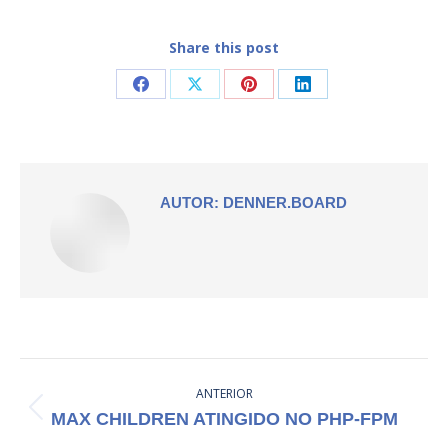
Share this post
Compartilhar
Compartilhar
Compartilhar
Compartilhar
isto
isto
isto
isto
Facebook
X
Pinterest
LinkedIn
AUTOR:
DENNER.BOARD
NAVEGAÇÃO
ANTERIOR
DE
Post
MAX CHILDREN ATINGIDO NO PHP-FPM
POST:
anterior: