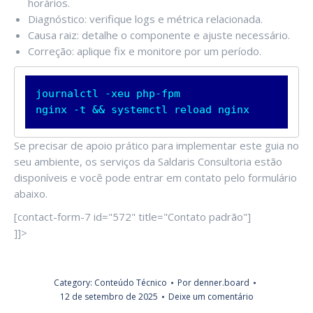
horários.
Diagnóstico: verifique logs e métrica relacionada.
Causa raiz: detalhe o componente e ajuste necessário.
Correção: aplique fix e monitore por um período.
journalctl -xeu php-fpm

nginx -t && systemctl reload nginx
Se precisar de apoio prático para implementar este guia no
seu ambiente, os serviços da Saldaris Consultoria estão
disponíveis e você pode entrar em contato pelo formulário
abaixo.
[contact-form-7 id="572" title="Contato padrão"]
]]>
Category:
Conteúdo Técnico
Por
denner.board
12 de setembro de 2025
Deixe um comentário