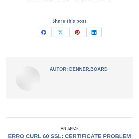
Share this post
Compartilhar
Compartilhar
Compartilhar
Compartilhar
isto
isto
isto
isto
Facebook
X
Pinterest
LinkedIn
AUTOR:
DENNER.BOARD
NAVEGAÇÃO
ANTERIOR
DE
ERRO CURL 60 SSL: CERTIFICATE PROBLEM
Post