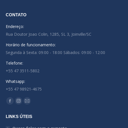
CONTATO
Endereço:
Rua Doutor Joao Colin, 1285, SL 3, Joinville/SC
Horário de funcionamento:
Segunda à Sexta: 09:00 - 18:00 Sábados: 09:00 - 12:00
Telefone:
+55 47 3511-5802
Whatsapp:
+55 47 98921-4675
Encontre-nos em:
Facebook
Instagram
Mail
page
page
page
LINKS ÚTEIS
opens
opens
opens
in
in
in