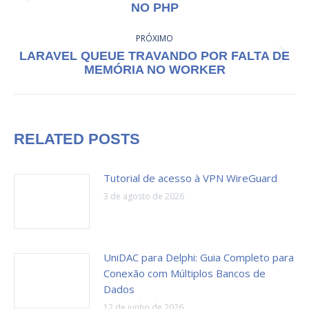
POST:
NO PHP
anterior:
PRÓXIMO
LARAVEL QUEUE TRAVANDO POR FALTA DE
Próximo
MEMÓRIA NO WORKER
post:
RELATED POSTS
Tutorial de acesso à VPN WireGuard
3 de agosto de 2026
UniDAC para Delphi: Guia Completo para
Conexão com Múltiplos Bancos de
Dados
12 de junho de 2026