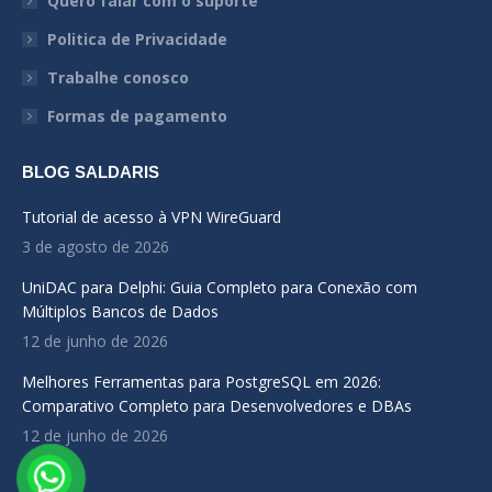
Quero falar com o suporte
new
new
new
Politica de Privacidade
window
window
window
Trabalhe conosco
Formas de pagamento
BLOG SALDARIS
Tutorial de acesso à VPN WireGuard
3 de agosto de 2026
UniDAC para Delphi: Guia Completo para Conexão com
Múltiplos Bancos de Dados
12 de junho de 2026
Melhores Ferramentas para PostgreSQL em 2026:
Comparativo Completo para Desenvolvedores e DBAs
12 de junho de 2026