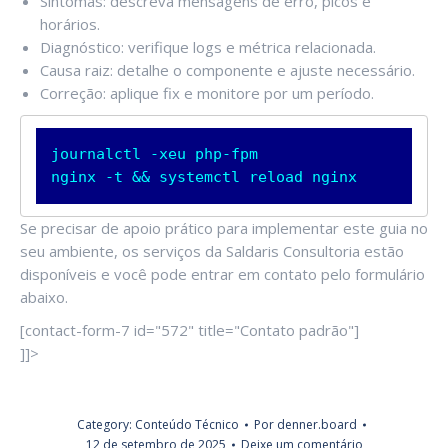
Sintomas: descreva mensagens de erro, picos e
horários.
Diagnóstico: verifique logs e métrica relacionada.
Causa raiz: detalhe o componente e ajuste necessário.
Correção: aplique fix e monitore por um período.
journalctl -xeu php-fpm

nginx -t && systemctl reload nginx
Se precisar de apoio prático para implementar este guia no
seu ambiente, os serviços da Saldaris Consultoria estão
disponíveis e você pode entrar em contato pelo formulário
abaixo.
[contact-form-7 id="572" title="Contato padrão"]
]]>
Category:
Conteúdo Técnico
Por
denner.board
12 de setembro de 2025
Deixe um comentário