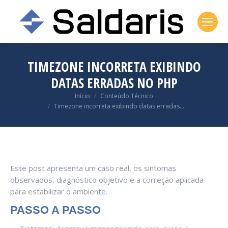
TIMEZONE INCORRETA EXIBINDO
DATAS ERRADAS NO PHP
Você está aqui:
Início
Conteúdo Técnico
Timezone incorreta exibindo datas erradas…
Este post apresenta um caso real, os sintomas
observados, diagnóstico objetivo e a correção aplicada
para estabilizar o ambiente.
PASSO A PASSO