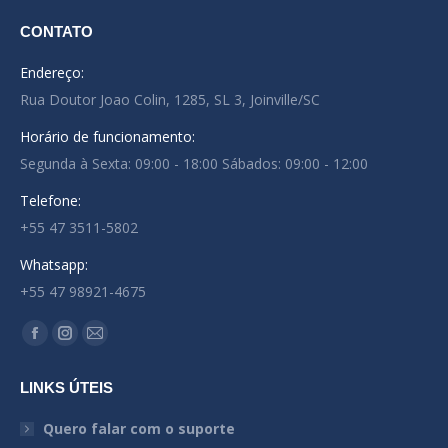
CONTATO
Endereço:
Rua Doutor Joao Colin, 1285, SL 3, Joinville/SC
Horário de funcionamento:
Segunda à Sexta: 09:00 - 18:00 Sábados: 09:00 - 12:00
Telefone:
+55 47 3511-5802
Whatsapp:
+55 47 98921-4675
Encontre-nos em:
Facebook
Instagram
Mail
page
page
page
LINKS ÚTEIS
opens
opens
opens
in
in
in
Quero falar com o suporte