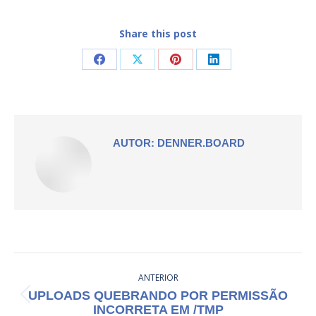
Share this post
Compartilhar
Compartilhar
Compartilhar
Compartilhar
isto
isto
isto
isto
Facebook
X
Pinterest
LinkedIn
AUTOR:
DENNER.BOARD
NAVEGAÇÃO
ANTERIOR
DE
UPLOADS QUEBRANDO POR PERMISSÃO
Post
POST:
INCORRETA EM /TMP