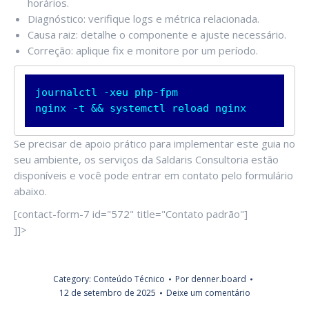
horários.
Diagnóstico: verifique logs e métrica relacionada.
Causa raiz: detalhe o componente e ajuste necessário.
Correção: aplique fix e monitore por um período.
journalctl -xeu php-fpm

nginx -t && systemctl reload nginx
Se precisar de apoio prático para implementar este guia no
seu ambiente, os serviços da Saldaris Consultoria estão
disponíveis e você pode entrar em contato pelo formulário
abaixo.
[contact-form-7 id="572" title="Contato padrão"]
]]>
Category:
Conteúdo Técnico
Por
denner.board
12 de setembro de 2025
Deixe um comentário